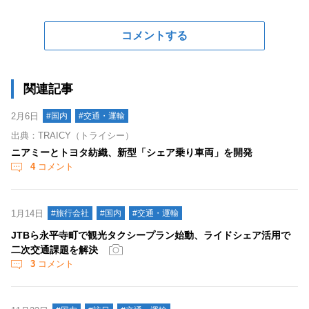
コメントする
関連記事
2月6日
#国内
#交通・運輸
出典：TRAICY（トライシー）
ニアミーとトヨタ紡織、新型「シェア乗り車両」を開発
4
コメント
1月14日
#旅行会社
#国内
#交通・運輸
JTBら永平寺町で観光タクシープラン始動、ライドシェア活用で
二次交通課題を解決
3
コメント