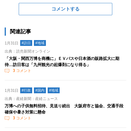
コメントする
関連記事
1月31日
#訪日
#地域
出典：読売新聞オンライン
「大阪・関西万博を商機に」ＥＶバスや日本酒の販路拡大に期
待…訪日客は「九州観光の起爆剤になり得る」
3
コメント
1月31日
#行政
#国内
#地域
出典：産経新聞：産経ニュース
万博への子供無料招待、見送り続出 大阪府市と協会、交通手段
確保や暑さ対策に懸命
3
コメント