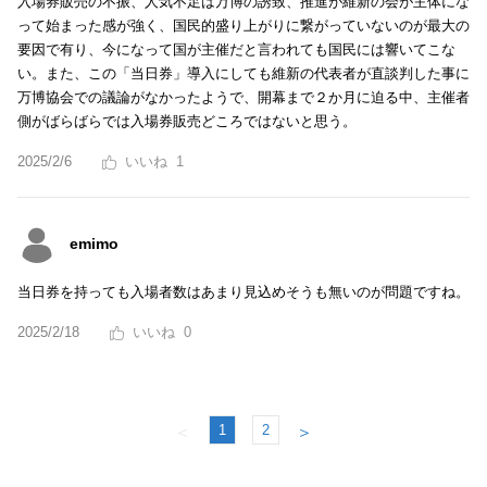
入場券販売の不振、人気不足は万博の誘致、推進が維新の会が主体にな
って始まった感が強く、国民的盛り上がりに繋がっていないのが最大の
要因で有り、今になって国が主催だと言われても国民には響いてこな
い。また、この「当日券」導入にしても維新の代表者が直談判した事に
万博協会での議論がなかったようで、開幕まで２か月に迫る中、主催者
側がばらばらでは入場券販売どころではないと思う。
2025/2/6
1
emimo
当日券を持っても入場者数はあまり見込めそうも無いのが問題ですね。
2025/2/18
0
1
2
＜
＞