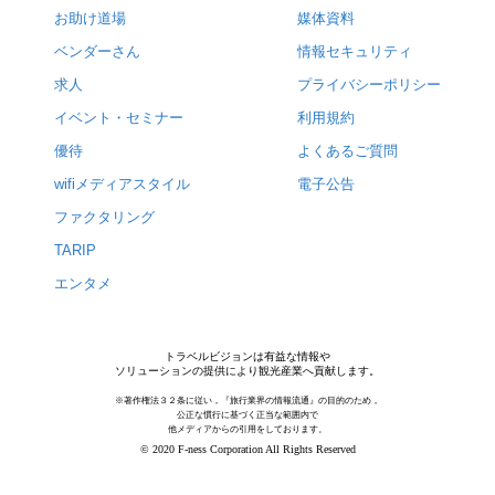
お助け道場
媒体資料
ベンダーさん
情報セキュリティ
求人
プライバシーポリシー
イベント・セミナー
利用規約
優待
よくあるご質問
wifiメディアスタイル
電子公告
ファクタリング
TARIP
エンタメ
トラベルビジョンは有益な情報や
ソリューションの提供により観光産業へ貢献します。
※著作権法３２条に従い，『旅行業界の情報流通』の目的のため，
公正な慣行に基づく正当な範囲内で
他メディアからの引用をしております。
© 2020 F-ness Corporation All Rights Reserved