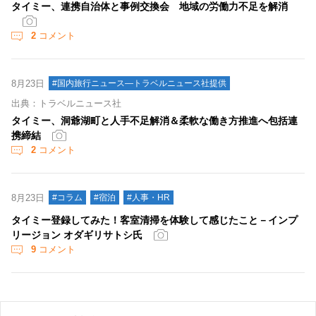
タイミー、連携自治体と事例交換会 地域の労働力不足を解消
2
コメント
8月23日
#国内旅行ニュース―トラベルニュース社提供
出典：トラベルニュース社
タイミー、洞爺湖町と人手不足解消＆柔軟な働き方推進へ包括連
携締結
2
コメント
8月23日
#コラム
#宿泊
#人事・HR
タイミー登録してみた！客室清掃を体験して感じたこと－インプ
リージョン オダギリサトシ氏
9
コメント