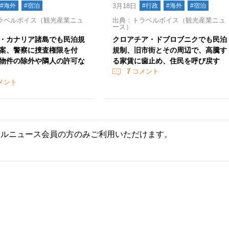
#海外
#宿泊
3月18日
#行政
#海外
#宿泊
ラベルボイス（観光産業ニュ
出典：トラベルボイス（観光産業ニュ
ース）
・カナリア諸島でも民泊規
クロアチア・ドブロブニクでも民泊
案、警察に捜査権限を付
規制、旧市街とその周辺で、高騰す
物件の除外や隣人の許可な
る家賃に歯止め、住民を呼び戻す
7
コメント
メント
ールニュース会員の方のみご利用いただけます。