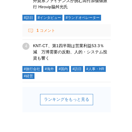
外資系ファイナンスが挑む高付加価値旅
行 Hirovip脇舛光氏
#訪日
#インタビュー
#ランドオペレーター
1
コメント
KNT-CT、第1四半期は営業利益53.3％
減 万博需要の反動、人的・システム投
資も響く
#旅行会社
#海外
#国内
#訪日
#人事・HR
#経営