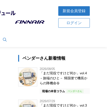
新規会員登録
ログイン
ベンダーさん新着情報
2026/08/05
「まだ現役ですけど何か」vol.4
－旅端のひと－ 帰国便で機長か
らの降機命令
現場の本音コラム
2026/07/29
「まだ現役ですけど何か」vol.3