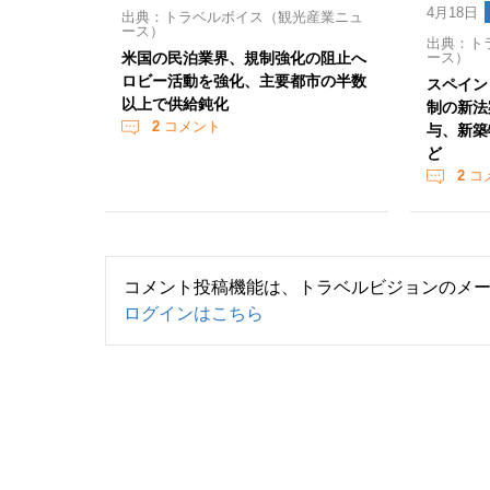
4月18日
出典：トラベルボイス（観光産業ニュ
ース）
出典：ト
米国の民泊業界、規制強化の阻止へ
ース）
ロビー活動を強化、主要都市の半数
スペイン
以上で供給鈍化
制の新法
2
コメント
与、新築
ど
2
コ
コメント投稿機能は、トラベルビジョンのメ
ログインはこちら