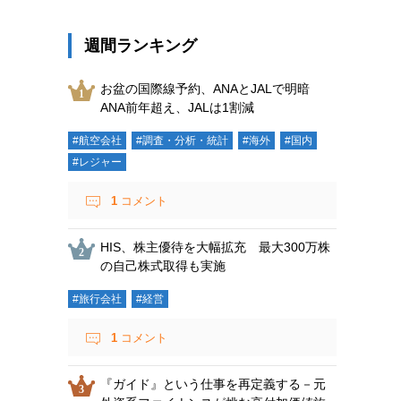
週間ランキング
お盆の国際線予約、ANAとJALで明暗
ANA前年超え、JALは1割減
#航空会社
#調査・分析・統計
#海外
#国内
#レジャー
1
コメント
HIS、株主優待を大幅拡充 最大300万株
の自己株式取得も実施
#旅行会社
#経営
1
コメント
『ガイド』という仕事を再定義する－元