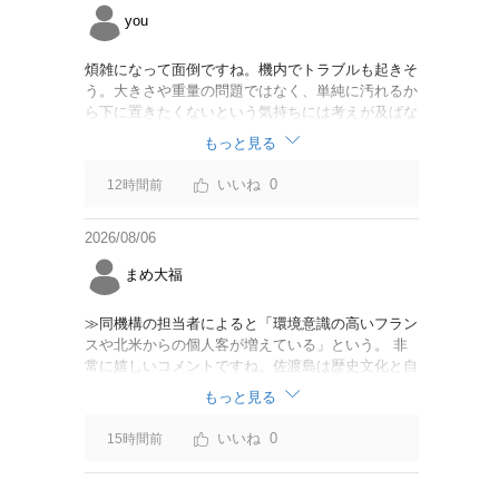
you
煩雑になって面倒ですね。機内でトラブルも起きそ
う。大きさや重量の問題ではなく、単純に汚れるか
ら下に置きたくないという気持ちには考えが及ばな
かったのでしょうかね。いっそ、荷物棚を撤去した
もっと見る
座席を作って、座席指定も荷物も含んだプランとす
べて無しで格安プランで分けてもらった方がシンプ
0
12時間前
ルで分かりやすいかも。どんどん料金が細分化され
て面倒です。
2026/08/06
まめ大福
≫同機構の担当者によると「環境意識の高いフラン
スや北米からの個人客が増えている」という。 非
常に嬉しいコメントですね。佐渡島は歴史文化と自
然が相まっての土地となっているので、個人的には
もっと見る
環境意識の低い人は来ないでほしいです。「金がと
れるんじゃないか」と勝手に穴掘ったりしそうな国
0
15時間前
の人は来ないでほしいですね。