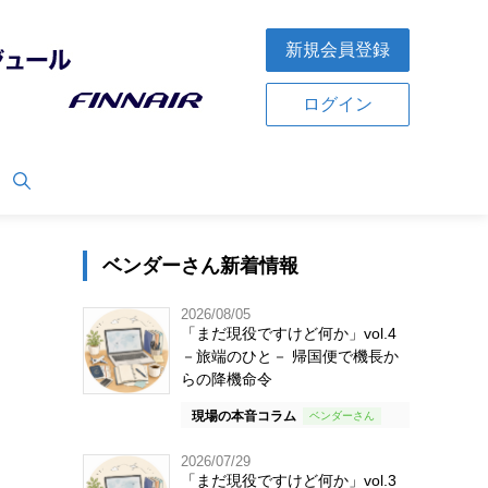
新規会員登録
ログイン
ベンダーさん新着情報
2026/08/05
「まだ現役ですけど何か」vol.4
－旅端のひと－ 帰国便で機長か
らの降機命令
現場の本音コラム
2026/07/29
「まだ現役ですけど何か」vol.3