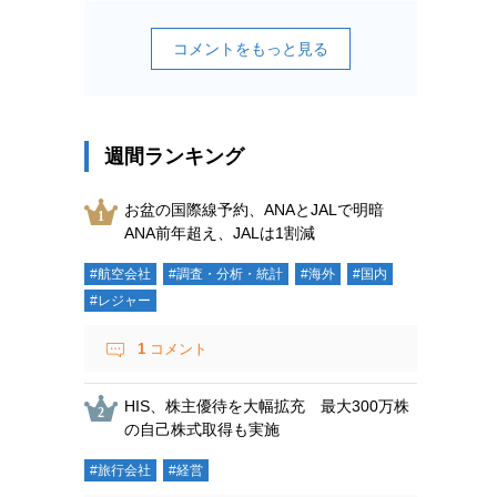
コメントをもっと見る
週間ランキング
お盆の国際線予約、ANAとJALで明暗
ANA前年超え、JALは1割減
#航空会社
#調査・分析・統計
#海外
#国内
#レジャー
1
コメント
HIS、株主優待を大幅拡充 最大300万株
の自己株式取得も実施
#旅行会社
#経営