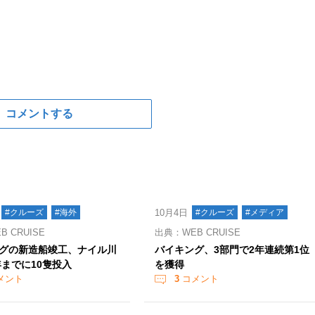
コメントする
#クルーズ
#海外
10月4日
#クルーズ
#メディア
 CRUISE
出典：WEB CRUISE
グの新造船竣工、ナイル川
バイキング、3部門で2年連続第1位
年までに10隻投入
を獲得
メント
3
コメント