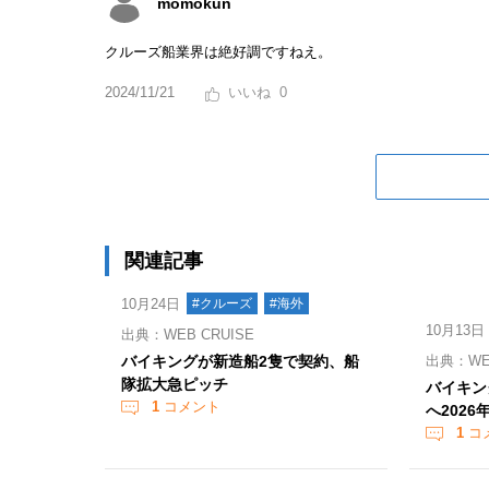
momokun
クルーズ船業界は絶好調ですねえ。
2024/11/21
0
関連記事
10月24日
#クルーズ
#海外
10月13日
出典：WEB CRUISE
バイキングが新造船2隻で契約、船
出典：WEB
隊拡大急ピッチ
バイキン
1
コメント
へ2026
1
コ