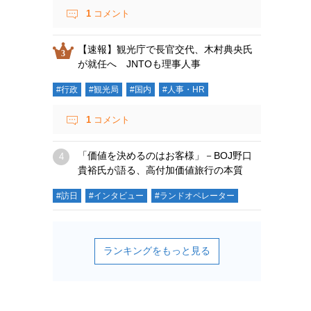
1
コメント
【速報】観光庁で長官交代、木村典央氏
が就任へ JNTOも理事人事
#行政
#観光局
#国内
#人事・HR
1
コメント
「価値を決めるのはお客様」－BOJ野口
貴裕氏が語る、高付加価値旅行の本質
#訪日
#インタビュー
#ランドオペレーター