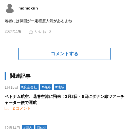
momokun
若者には韓国が一定程度人気があるよね
2024/11/6
0
コメントする
関連記事
1月15日
#航空会社
#海外
#地域
ベトナム航空、花巻空港に飛来！3月2日・6日にダナン線ツアーチ
ャーター便で運航
2
コメント
12月14日
#国内
#地域