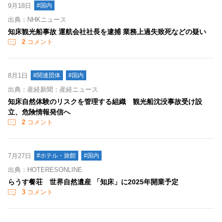
9月18日
#国内
出典：NHKニュース
知床観光船事故 運航会社社長を逮捕 業務上過失致死などの疑い
2
コメント
8月1日
#関連団体
#国内
出典：産経新聞：産経ニュース
知床自然体験のリスクを管理する組織 観光船沈没事故受け設
立、危険情報発信へ
2
コメント
7月27日
#ホテル・旅館
#国内
出典：HOTERESONLINE
らうす餐荘 世界自然遺産 「知床」に2025年開業予定
3
コメント