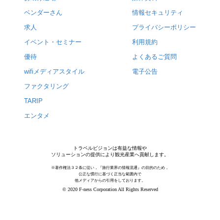
ベンダーさん
情報セキュリティ
求人
プライバシーポリシー
イベント・セミナー
利用規約
優待
よくあるご質問
wifiメディアスタイル
電子公告
ファクタリング
TARIP
エンタメ
トラベルビジョンは有益な情報や
ソリューションの提供により観光産業へ貢献します。
※著作権法３２条に従い，『旅行業界の情報流通』の目的のため，
公正な慣行に基づく正当な範囲内で
他メディアからの引用をしております。
© 2020 F-ness Corporation All Rights Reserved