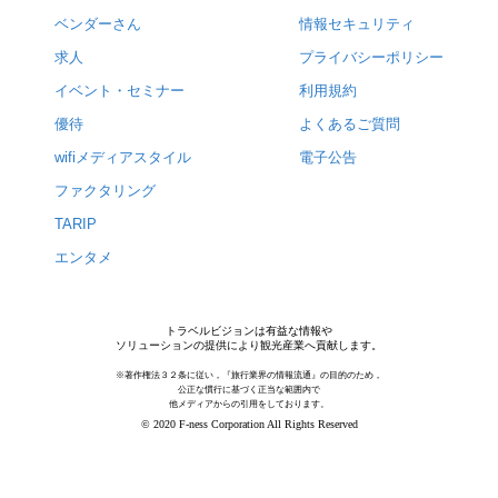
ベンダーさん
情報セキュリティ
求人
プライバシーポリシー
イベント・セミナー
利用規約
優待
よくあるご質問
wifiメディアスタイル
電子公告
ファクタリング
TARIP
エンタメ
トラベルビジョンは有益な情報や
ソリューションの提供により観光産業へ貢献します。
※著作権法３２条に従い，『旅行業界の情報流通』の目的のため，
公正な慣行に基づく正当な範囲内で
他メディアからの引用をしております。
© 2020 F-ness Corporation All Rights Reserved