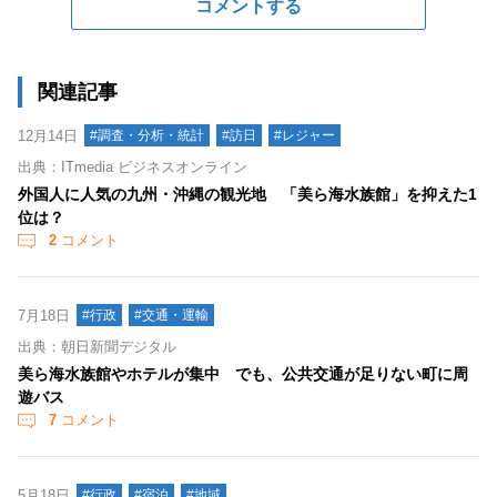
コメントする
関連記事
12月14日
#調査・分析・統計
#訪日
#レジャー
出典：ITmedia ビジネスオンライン
外国人に人気の九州・沖縄の観光地 「美ら海水族館」を抑えた1
位は？
2
コメント
7月18日
#行政
#交通・運輸
出典：朝日新聞デジタル
美ら海水族館やホテルが集中 でも、公共交通が足りない町に周
遊バス
7
コメント
5月18日
#行政
#宿泊
#地域