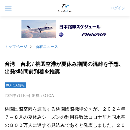
ログイン
トップページ
新着ニュース
台湾 台北 / 桃園空港が夏休み期間の混雑を予想、
出発3時間前到着を推奨
#OTOA情報
2024年7月10日
出典：OTOA
桃園国際空港を運営する桃園國際機場公司が、２０２４年
７～８月の夏休みシーズンの利用客数はコロナ前と同水準
の８００万人に達する見込みであると発表しました。２０