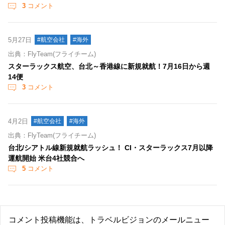
3
コメント
5月27日
#航空会社
#海外
出典：FlyTeam(フライチーム)
スターラックス航空、台北～香港線に新規就航！7月16日から週
14便
3
コメント
4月2日
#航空会社
#海外
出典：FlyTeam(フライチーム)
台北/シアトル線新規就航ラッシュ！ CI・スターラックス7月以降
運航開始 米台4社競合へ
5
コメント
コメント投稿機能は、トラベルビジョンのメールニュー