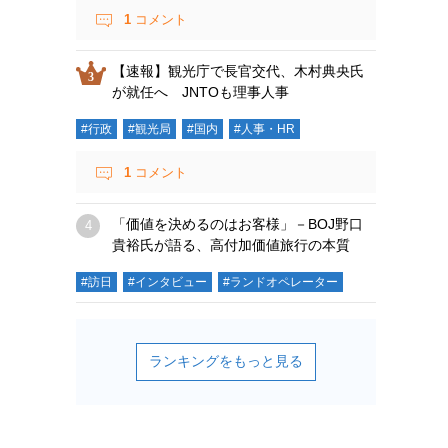
1
コメント
【速報】観光庁で長官交代、木村典央氏
が就任へ JNTOも理事人事
#行政
#観光局
#国内
#人事・HR
1
コメント
「価値を決めるのはお客様」－BOJ野口
貴裕氏が語る、高付加価値旅行の本質
#訪日
#インタビュー
#ランドオペレーター