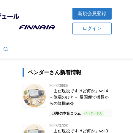
新規会員登録
ログイン
ベンダーさん新着情報
2026/08/05
「まだ現役ですけど何か」vol.4
－旅端のひと－ 帰国便で機長か
らの降機命令
現場の本音コラム
2026/07/29
「まだ現役ですけど何か」vol.3