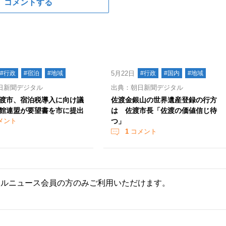
コメントする
#行政
#宿泊
#地域
5月22日
#行政
#国内
#地域
日新聞デジタル
出典：朝日新聞デジタル
渡市、宿泊税導入に向け議
佐渡金銀山の世界遺産登録の行方
館連盟が要望書を市に提出
は 佐渡市長「佐渡の価値信じ待
メント
つ」
1
コメント
ールニュース会員の方のみご利用いただけます。