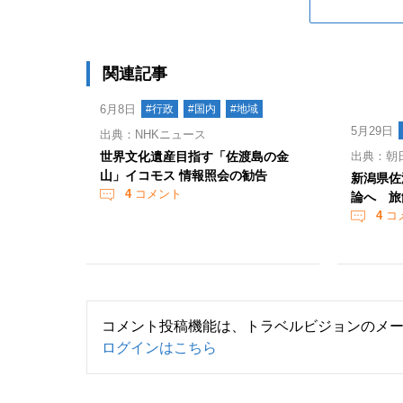
関連記事
6月8日
#行政
#国内
#地域
5月29日
出典：NHKニュース
世界文化遺産目指す「佐渡島の金
出典：朝
山」イコモス 情報照会の勧告
新潟県佐
4
コメント
論へ 旅
4
コ
コメント投稿機能は、トラベルビジョンのメ
ログインはこちら