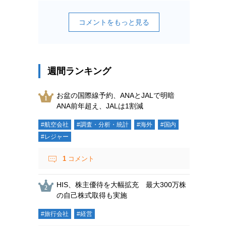
コメントをもっと見る
週間ランキング
お盆の国際線予約、ANAとJALで明暗
ANA前年超え、JALは1割減
#航空会社
#調査・分析・統計
#海外
#国内
#レジャー
1
コメント
HIS、株主優待を大幅拡充 最大300万株
の自己株式取得も実施
#旅行会社
#経営