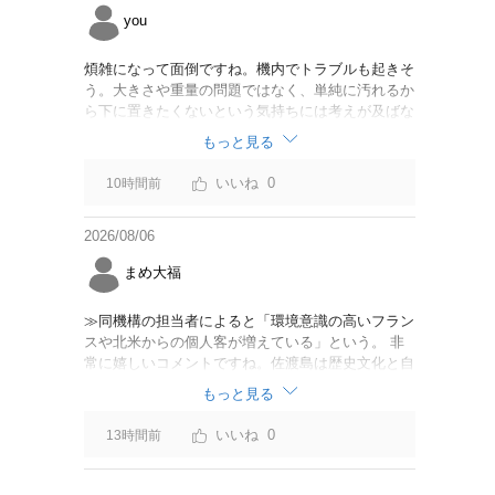
you
煩雑になって面倒ですね。機内でトラブルも起きそ
う。大きさや重量の問題ではなく、単純に汚れるか
ら下に置きたくないという気持ちには考えが及ばな
かったのでしょうかね。いっそ、荷物棚を撤去した
もっと見る
座席を作って、座席指定も荷物も含んだプランとす
べて無しで格安プランで分けてもらった方がシンプ
0
10時間前
ルで分かりやすいかも。どんどん料金が細分化され
て面倒です。
2026/08/06
まめ大福
≫同機構の担当者によると「環境意識の高いフラン
スや北米からの個人客が増えている」という。 非
常に嬉しいコメントですね。佐渡島は歴史文化と自
然が相まっての土地となっているので、個人的には
もっと見る
環境意識の低い人は来ないでほしいです。「金がと
れるんじゃないか」と勝手に穴掘ったりしそうな国
0
13時間前
の人は来ないでほしいですね。