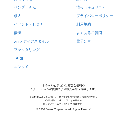
ベンダーさん
情報セキュリティ
求人
プライバシーポリシー
イベント・セミナー
利用規約
優待
よくあるご質問
wifiメディアスタイル
電子公告
ファクタリング
TARIP
エンタメ
トラベルビジョンは有益な情報や
ソリューションの提供により観光産業へ貢献します。
※著作権法３２条に従い，『旅行業界の情報流通』の目的のため，
公正な慣行に基づく正当な範囲内で
他メディアからの引用をしております。
© 2020 F-ness Corporation All Rights Reserved