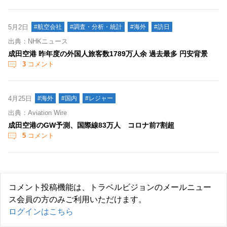
5月2日
#航空会社
#調査・分析・統計
#海外
#訪日
出典：NHKニュース
成田空港 昨年度の外国人旅客数1789万人余 過去最多 円安背景
3
コメント
4月25日
#海外
#国内
#レジャー
出典：Aviation Wire
成田空港のGW予測、国際線83万人 コロナ前7割超
5
コメント
コメント投稿機能は、トラベルビジョンのメールニュー
ス会員の方のみご利用いただけます。
ログインはこちら