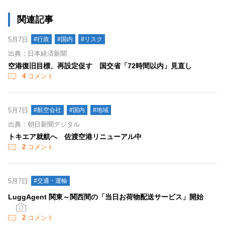
関連記事
5月7日
#行政
#国内
#リスク
出典：日本経済新聞
空港復旧目標、再設定促す 国交省「72時間以内」見直し
4
コメント
5月7日
#航空会社
#国内
#地域
出典：朝日新聞デジタル
トキエア就航へ 佐渡空港リニューアル中
2
コメント
5月7日
#交通・運輸
LuggAgent 関東～関西間の「当日お荷物配送サービス」開始
2
コメント