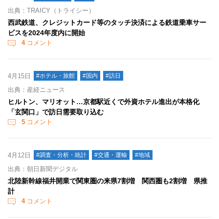
出典：TRAICY（トライシー）
西武鉄道、クレジットカード等のタッチ決済による鉄道乗車サー
ビスを2024年度内に開始
4
コメント
4月15日
#ホテル・旅館
#国内
#訪日
出典：産経ニュース
ヒルトン、マリオット…京都駅近くで外資ホテル進出が本格化
「玄関口」で訪日需要取り込む
5
コメント
4月12日
#調査・分析・統計
#交通・運輸
#地域
出典：朝日新聞デジタル
北陸新幹線福井開業で関東圏の来県7割増 関西圏も2割増 県推
計
4
コメント