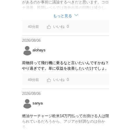
があるのか事前に議論するべきだと思います。コロ
ナ過後、民間レベルでは海外出張の回数は減少し、
リモートでやり取りするのが普通になっています
もっと見る
し。貴重な税金を使うなら費用対効果をキチンと周
知してからにして下さい。
0
40分前
2026/08/06
alohays
荷物持って飛行機に乗るなと言いたいんですかね？
やり過ぎです。単に収益を改善したいだけでしょ。
0
49分前
2026/08/06
sanya
燃油サーチャージ欧米14万円払って出掛ける人は限
られているだろうから、アジアが好調なのは分か
る。