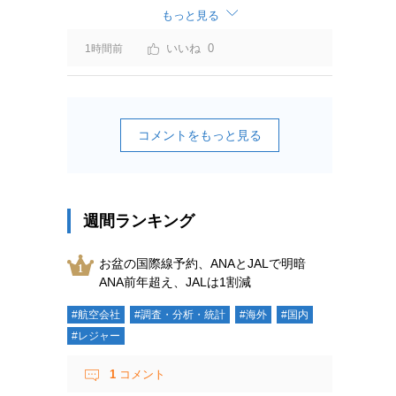
もっと見る
0
1時間前
コメントをもっと見る
週間ランキング
お盆の国際線予約、ANAとJALで明暗
ANA前年超え、JALは1割減
#航空会社
#調査・分析・統計
#海外
#国内
#レジャー
1
コメント