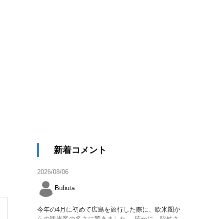
新着コメント
2026/08/06
Bubuta
今年の4月に初めて広島を旅行した際に、欧米圏か
らの観光客の多さに驚きました。 確かに、脇舛さ