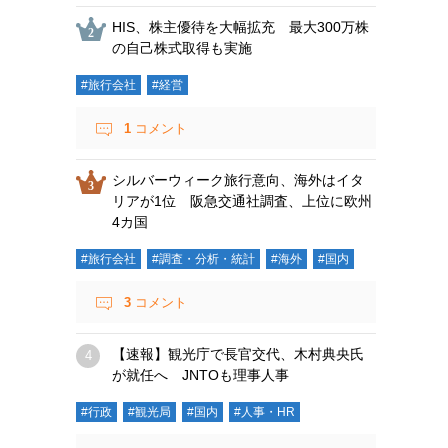
HIS、株主優待を大幅拡充 最大300万株
の自己株式取得も実施
#旅行会社
#経営
1
コメント
シルバーウィーク旅行意向、海外はイタ
リアが1位 阪急交通社調査、上位に欧州
4カ国
#旅行会社
#調査・分析・統計
#海外
#国内
3
コメント
【速報】観光庁で長官交代、木村典央氏
が就任へ JNTOも理事人事
#行政
#観光局
#国内
#人事・HR