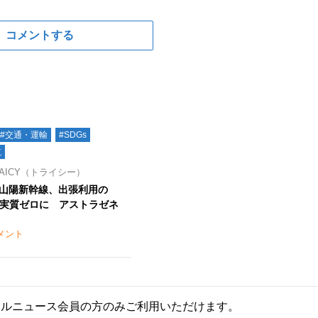
コメントする
#交通・運輸
#SDGs
航
AICY（トライシー）
山陽新幹線、出張利用の
出実質ゼロに アストラゼネ
メント
ールニュース会員の方のみご利用いただけます。