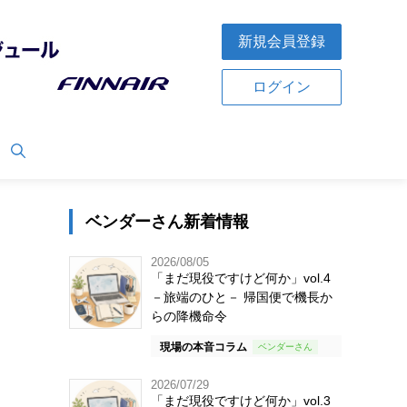
新規会員登録
ログイン
ベンダーさん新着情報
2026/08/05
「まだ現役ですけど何か」vol.4
－旅端のひと－ 帰国便で機長か
らの降機命令
現場の本音コラム
2026/07/29
「まだ現役ですけど何か」vol.3