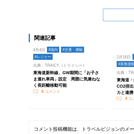
関連記事
4月4日
#国内
#交通・運輸
#レジャー
2月16日
#業務渡
出典：TRAICY（トライシー）
東海道新幹線、GW期間に「お子さ
出典：TR
ま連れ車両」設定 周囲に気兼ねな
東海道・
く長距離移動可能
CO2排
6
コメント
カと連携
4
コ
コメント投稿機能は、トラベルビジョンのメ