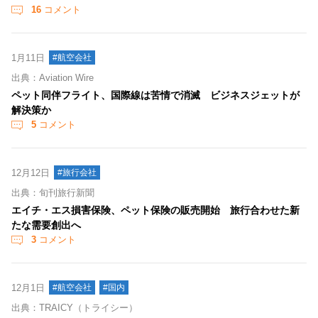
16
コメント
1月11日
#航空会社
出典：Aviation Wire
ペット同伴フライト、国際線は苦情で消滅 ビジネスジェットが
解決策か
5
コメント
12月12日
#旅行会社
出典：旬刊旅行新聞
エイチ・エス損害保険、ペット保険の販売開始 旅行合わせた新
たな需要創出へ
3
コメント
12月1日
#航空会社
#国内
出典：TRAICY（トライシー）