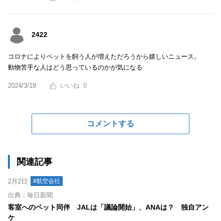
2422
コロナによりペットを飼う人が増えただろうから嬉しいニュース。
動物苦手な人はどう思っているのかが気になる
2024/3/19
0
コメントする
関連記事
2月2日
#航空会社
出典：毎日新聞
客室へのペット同伴 JALは「議論開始」、ANAは？ 独自アン
ケ