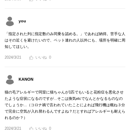
you
「指定された列に指定数のみ同乗を認める。」であれば納得。苦手な人
はその近くを避けたいので、ペット連れの人以外にも、場所を明確に周
知してほしい。
2024/3/21
0
KANON
猫の毛アレルギーで同室に猫ちゃんが1匹でもいると花粉症を悪化させ
たような症状になるのですが...そこは換気etcでなんとかなるものなの
でしょうか...（コロナ禍で言われていたことによれば飛行機は概ね３分
で完全に空気が入れ替わるんですよね？だとすればアレルギーも耐えら
れるのか？）
2024/3/21
0