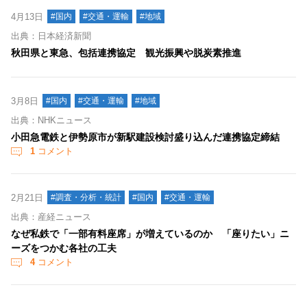
4月13日
#国内
#交通・運輸
#地域
出典：日本経済新聞
秋田県と東急、包括連携協定 観光振興や脱炭素推進
3月8日
#国内
#交通・運輸
#地域
出典：NHKニュース
小田急電鉄と伊勢原市が新駅建設検討盛り込んだ連携協定締結
1
コメント
2月21日
#調査・分析・統計
#国内
#交通・運輸
出典：産経ニュース
なぜ私鉄で「一部有料座席」が増えているのか 「座りたい」ニ
ーズをつかむ各社の工夫
4
コメント