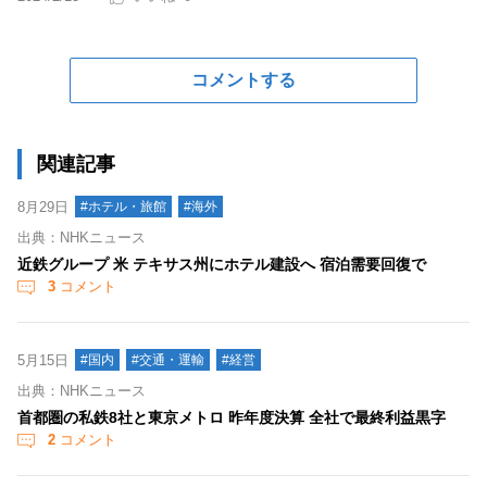
コメントする
関連記事
8月29日
#ホテル・旅館
#海外
出典：NHKニュース
近鉄グループ 米 テキサス州にホテル建設へ 宿泊需要回復で
3
コメント
5月15日
#国内
#交通・運輸
#経営
出典：NHKニュース
首都圏の私鉄8社と東京メトロ 昨年度決算 全社で最終利益黒字
2
コメント