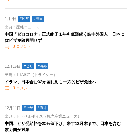
1月9日
#ビザ
#訪日
出典：産経ニュース
中国「ゼロコロナ」正式終了１年も低迷続く訪中外国人 日本に
はビザ免除再開せず
3
コメント
12月15日
#ビザ
#海外
出典：TRAICY（トライシー）
イラン、日本含む33か国に対し一方的ビザ免除へ
3
コメント
12月11日
#ビザ
#海外
出典：トラベルボイス（観光産業ニュース）
中国、ビザ発給料を25%値下げ、来年12月末まで、日本を含む十
数カ国が対象