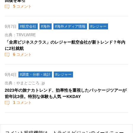
回復を牽引
5
コメント
9月7日
#航空会社
#海外
#海外メディア情報
#レジャー
出典：TRVLWIRE
「全席ビジネスクラス」のレジャー航空会社が新トレンド？年内
に2社就航
6
コメント
9月4日
#調査・分析・統計
#レジャー
出典：やまとごころ .jp
2023年の旅ナカトレンド、効率性を重視したパッケージツアーが
前年比3倍。特別な体験も人気 ーKKDAY
1
コメント
コメント投稿機能は、トラベルビジョンのメールニュー