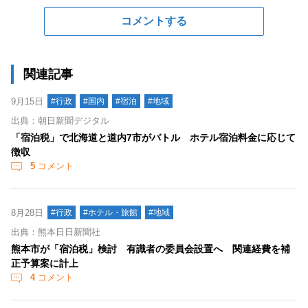
コメントする
関連記事
9月15日
#行政
#国内
#宿泊
#地域
出典：朝日新聞デジタル
「宿泊税」で北海道と道内7市がバトル ホテル宿泊料金に応じて
徴収
5
コメント
8月28日
#行政
#ホテル・旅館
#地域
出典：熊本日日新聞社
熊本市が「宿泊税」検討 有識者の委員会設置へ 関連経費を補
正予算案に計上
4
コメント