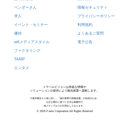
ベンダーさん
情報セキュリティ
求人
プライバシーポリシー
イベント・セミナー
利用規約
優待
よくあるご質問
wifiメディアスタイル
電子公告
ファクタリング
TARIP
エンタメ
トラベルビジョンは有益な情報や
ソリューションの提供により観光産業へ貢献します。
※著作権法３２条に従い，『旅行業界の情報流通』の目的のため，
公正な慣行に基づく正当な範囲内で
他メディアからの引用をしております。
© 2020 F-ness Corporation All Rights Reserved