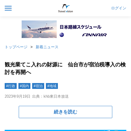
ログイン
トップページ
新着ニュース
観光業てこ入れの財源に 仙台市が宿泊税導入の検
討を再開へ
#行政
#国内
#宿泊
#地域
2023年9月19日
出典：khb東日本放送
続きを読む