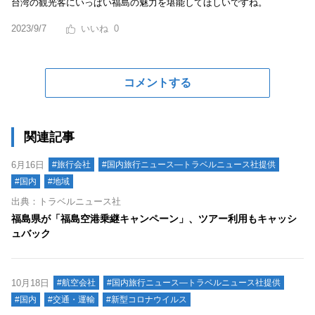
台湾の観光客にいっぱい福島の魅力を堪能してほしいですね。
2023/9/7
0
コメントする
関連記事
6月16日
#旅行会社
#国内旅行ニュース―トラベルニュース社提供
#国内
#地域
出典：トラベルニュース社
福島県が「福島空港乗継キャンペーン」、ツアー利用もキャッシ
ュバック
10月18日
#航空会社
#国内旅行ニュース―トラベルニュース社提供
#国内
#交通・運輸
#新型コロナウイルス