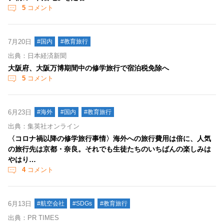
5
コメント
7月20日
#国内
#教育旅行
出典：日本経済新聞
大阪府、大阪万博期間中の修学旅行で宿泊税免除へ
5
コメント
6月23日
#海外
#国内
#教育旅行
出典：集英社オンライン
〈コロナ禍以降の修学旅行事情〉海外への旅行費用は倍に、人気
の旅行先は京都・奈良。それでも生徒たちのいちばんの楽しみは
やはり…
4
コメント
6月13日
#航空会社
#SDGs
#教育旅行
出典：PR TIMES