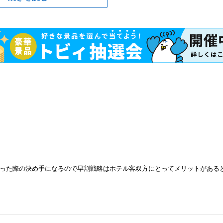
った際の決め手になるので早割戦略はホテル客双方にとってメリットがある