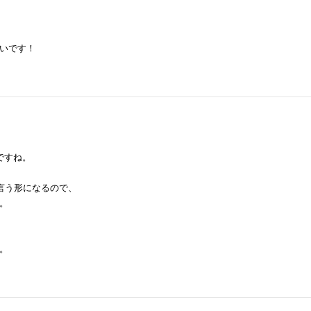
いです！
ですね。
言う形になるので、
。
。