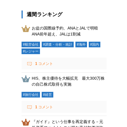
週間ランキング
お盆の国際線予約、ANAとJALで明暗
ANA前年超え、JALは1割減
#航空会社
#調査・分析・統計
#海外
#国内
#レジャー
1
コメント
HIS、株主優待を大幅拡充 最大300万株
の自己株式取得も実施
#旅行会社
#経営
1
コメント
『ガイド』という仕事を再定義する－元