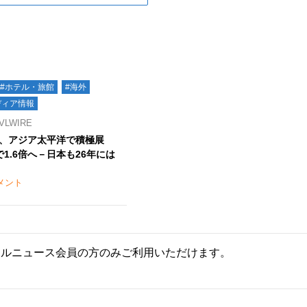
#ホテル・旅館
#海外
ディア情報
LWIRE
、アジア太平洋で積極展
で1.6倍へ－日本も26年には
メント
ールニュース会員の方のみご利用いただけます。