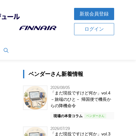
新規会員登録
ログイン
ベンダーさん新着情報
2026/08/05
「まだ現役ですけど何か」vol.4
－旅端のひと－ 帰国便で機長か
らの降機命令
現場の本音コラム
2026/07/29
「まだ現役ですけど何か」vol.3