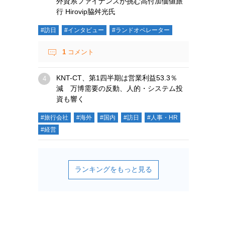
外資系ファイナンスが挑む高付加価値旅
行 Hirovip脇舛光氏
#訪日
#インタビュー
#ランドオペレーター
1
コメント
KNT-CT、第1四半期は営業利益53.3％
減 万博需要の反動、人的・システム投
資も響く
#旅行会社
#海外
#国内
#訪日
#人事・HR
#経営