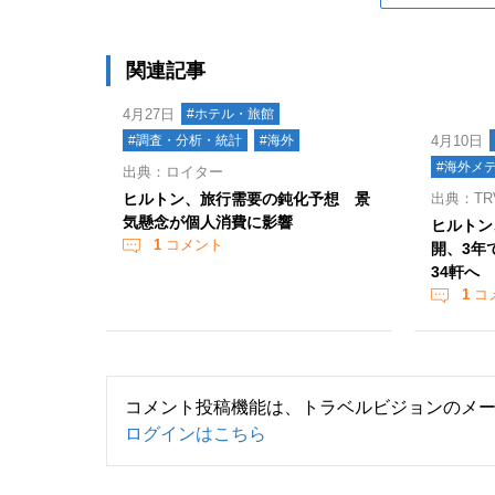
関連記事
4月27日
#ホテル・旅館
#調査・分析・統計
#海外
4月10日
#海外メ
出典：ロイター
ヒルトン、旅行需要の鈍化予想 景
出典：TRV
気懸念が個人消費に影響
ヒルトン
1
コメント
開、3年
34軒へ
1
コ
コメント投稿機能は、トラベルビジョンのメ
ログインはこちら