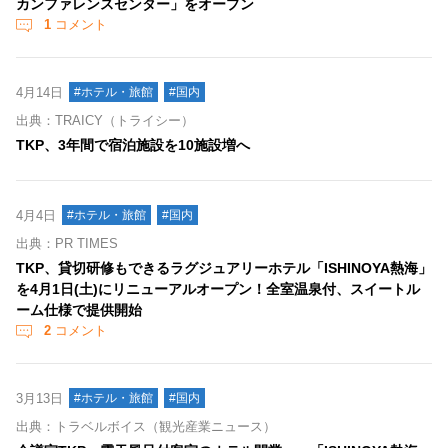
カンファレンスセンター」をオープン
1
コメント
4月14日
#ホテル・旅館
#国内
出典：TRAICY（トライシー）
TKP、3年間で宿泊施設を10施設増へ
4月4日
#ホテル・旅館
#国内
出典：PR TIMES
TKP、貸切研修もできるラグジュアリーホテル「ISHINOYA熱海」
を4月1日(土)にリニューアルオープン！全室温泉付、スイートル
ーム仕様で提供開始
2
コメント
3月13日
#ホテル・旅館
#国内
出典：トラベルボイス（観光産業ニュース）