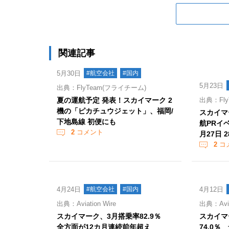
関連記事
5月30日
#航空会社
#国内
5月23日
出典：FlyTeam(フライチーム)
夏の運航予定 発表！スカイマーク 2
出典：Fly
機の「ピカチュウジェット」、福岡/
スカイマ
下地島線 初便にも
航PRイ
2
コメント
月27日 
2
コ
4月24日
#航空会社
#国内
4月12日
出典：Aviation Wire
出典：Aviat
スカイマーク、3月搭乗率82.9％
スカイマ
全方面が12カ月連続前年超え
74.0％