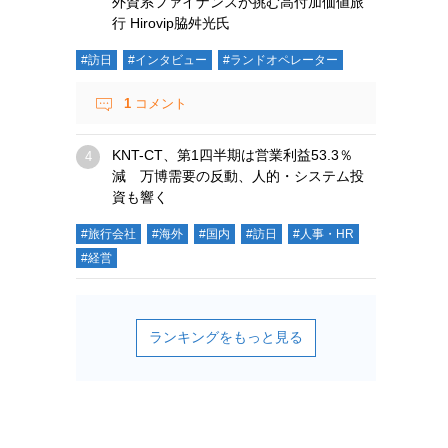
外資系ファイナンスが挑む高付加価値旅
行 Hirovip脇舛光氏
#訪日
#インタビュー
#ランドオペレーター
1
コメント
KNT-CT、第1四半期は営業利益53.3％
減 万博需要の反動、人的・システム投
資も響く
#旅行会社
#海外
#国内
#訪日
#人事・HR
#経営