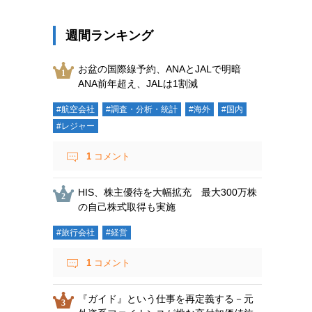
週間ランキング
お盆の国際線予約、ANAとJALで明暗
ANA前年超え、JALは1割減
#航空会社
#調査・分析・統計
#海外
#国内
#レジャー
1
コメント
HIS、株主優待を大幅拡充 最大300万株
の自己株式取得も実施
#旅行会社
#経営
1
コメント
『ガイド』という仕事を再定義する－元