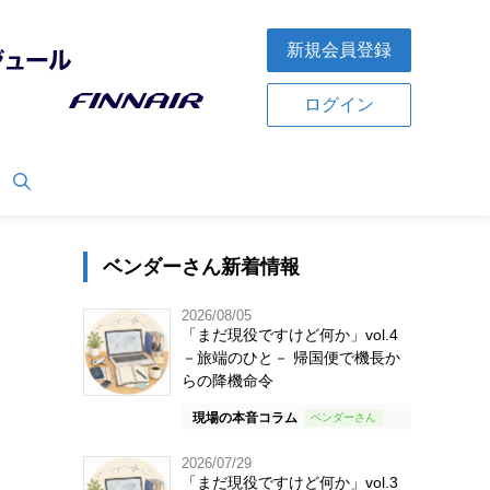
新規会員登録
ログイン
ベンダーさん新着情報
2026/08/05
「まだ現役ですけど何か」vol.4
－旅端のひと－ 帰国便で機長か
らの降機命令
現場の本音コラム
2026/07/29
「まだ現役ですけど何か」vol.3