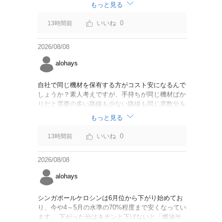
なければいいですが。
もっと見る
0
13時間前
2026/08/08
alohays
自社で同じ機材を保有する方がコスト安になるんで
しょうか？素人考えですが、手持ちが同じ機材ばか
りだと需要の多い路線も少ない路線も同じ席数分を
供給することになるので、需要が多い路線には大型
もっと見る
機材を当て、少ない路線には小型機材を当てるな
ど、席数を調整するにはリース契約の方が対応しや
0
13時間前
すいと思いました。
2026/08/08
alohays
シンガポールケロシンは6月位から下がり始めてお
り、今や4～5月の水準の70%程度まで安くなってい
ます。 下がった分はキチンと下げないと「燃油サ