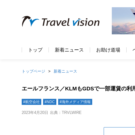
トップ
新着ニュース
お助け道場
トップページ
新着ニュース
エールフランス／KLMもGDSで一部運賃の利
#航空会社
#NDC
#海外メディア情報
2023年4月20日
出典：TRVLWIRE