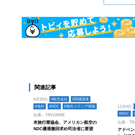
関連記事
4月20日
#航空会社
#関連団体
#海外
#NDC
#海外メディア情報
11月4日
#NDC
出典：TRVLWIRE
米旅行業協会、アメリカン航空の
出典：TR
NDC優遇撤回求め司法省に要望
アドベン