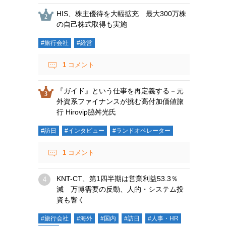
HIS、株主優待を大幅拡充 最大300万株
の自己株式取得も実施
#旅行会社
#経営
1
コメント
『ガイド』という仕事を再定義する－元
外資系ファイナンスが挑む高付加価値旅
行 Hirovip脇舛光氏
#訪日
#インタビュー
#ランドオペレーター
1
コメント
KNT-CT、第1四半期は営業利益53.3％
減 万博需要の反動、人的・システム投
資も響く
#旅行会社
#海外
#国内
#訪日
#人事・HR