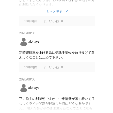
の利益もなくなります。
もっと見る
0
13時間前
2026/08/08
alohays
定時運航率を上げる為に受託手荷物を放り投げて運
ぶようなことは止めて下さい。
0
13時間前
2026/08/08
alohays
正に漁夫の利状態ですが、中東情勢が落ち着いて且
つウクライナ問題が解決した時にどうなるかです
ね。 増えた分がそのまま減ったなんてことになら