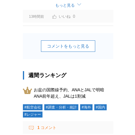
ーチャージ＝利益」と判断されますよ。
もっと見る
0
13時間前
コメントをもっと見る
週間ランキング
お盆の国際線予約、ANAとJALで明暗
ANA前年超え、JALは1割減
#航空会社
#調査・分析・統計
#海外
#国内
#レジャー
1
コメント