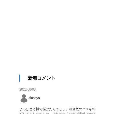
新着コメント
2026/08/08
alohays
よっぽど万博で儲けたんでしょ。相当数のバスを転
がしてましたからね。それが無くなれば当然その分