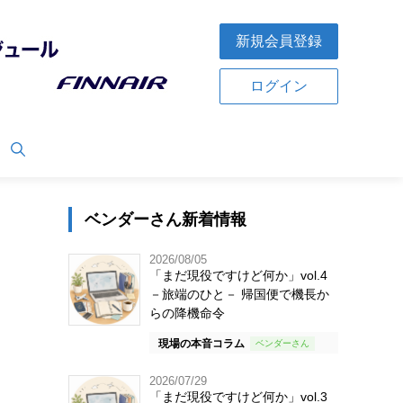
新規会員登録
ログイン
ベンダーさん新着情報
2026/08/05
「まだ現役ですけど何か」vol.4
－旅端のひと－ 帰国便で機長か
らの降機命令
現場の本音コラム
2026/07/29
「まだ現役ですけど何か」vol.3