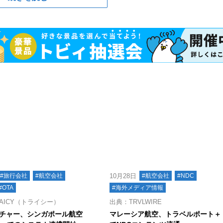
#旅行会社
#航空会社
10月28日
#航空会社
#NDC
#OTA
#海外メディア情報
AICY（トライシー）
出典：TRVLWIRE
チャー、シンガポール航空
マレーシア航空、トラベルポート＋