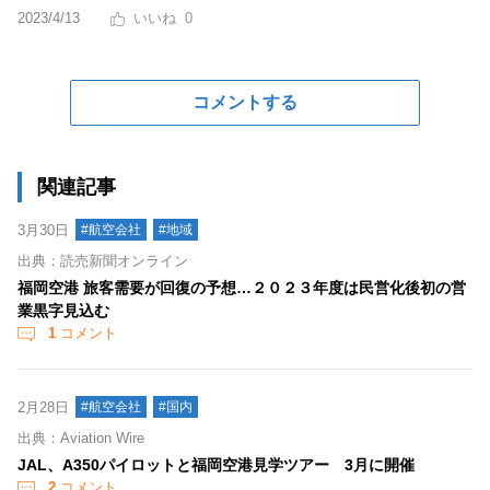
2023/4/13
0
コメントする
関連記事
3月30日
#航空会社
#地域
出典：読売新聞オンライン
福岡空港 旅客需要が回復の予想…２０２３年度は民営化後初の営
業黒字見込む
1
コメント
2月28日
#航空会社
#国内
出典：Aviation Wire
JAL、A350パイロットと福岡空港見学ツアー 3月に開催
2
コメント