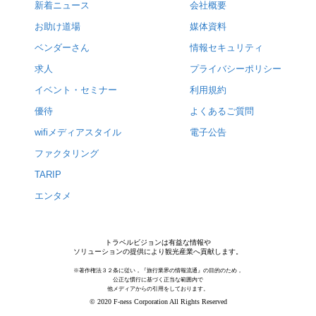
新着ニュース
会社概要
お助け道場
媒体資料
ベンダーさん
情報セキュリティ
求人
プライバシーポリシー
イベント・セミナー
利用規約
優待
よくあるご質問
wifiメディアスタイル
電子公告
ファクタリング
TARIP
エンタメ
トラベルビジョンは有益な情報や
ソリューションの提供により観光産業へ貢献します。
※著作権法３２条に従い，『旅行業界の情報流通』の目的のため，
公正な慣行に基づく正当な範囲内で
他メディアからの引用をしております。
© 2020 F-ness Corporation All Rights Reserved