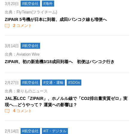
3月20日
#航空会社
#海外
出典：FlyTeam(フライチーム)
ZIPAIR 5号機が日本に到着、成田/バンコク線も増便へ
2
コメント
3月14日
#航空会社
出典：Aviation Wire
ZIPAIR、初の新造機3/18成田到着へ 初便はバンコク行き
2月27日
#航空会社
#交通・運輸
#SDGs
出典：乗りものニュース
JAL系LCC「ZIPAIR」、ホノルル線で「CO2排出量実質ゼロ」実
現へ…どうやって？ 運賃への影響は？
4
コメント
2月14日
#航空会社
#IT・デジタル