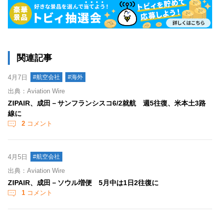
関連記事
4月7日
#航空会社
#海外
出典：Aviation Wire
ZIPAIR、成田－サンフランシスコ6/2就航 週5往復、米本土3路
線に
2
コメント
4月5日
#航空会社
出典：Aviation Wire
ZIPAIR、成田－ソウル増便 5月中は1日2往復に
1
コメント