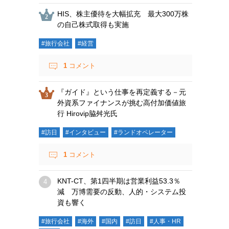
HIS、株主優待を大幅拡充 最大300万株
の自己株式取得も実施
#旅行会社
#経営
1
コメント
『ガイド』という仕事を再定義する－元
外資系ファイナンスが挑む高付加価値旅
行 Hirovip脇舛光氏
#訪日
#インタビュー
#ランドオペレーター
1
コメント
KNT-CT、第1四半期は営業利益53.3％
減 万博需要の反動、人的・システム投
資も響く
#旅行会社
#海外
#国内
#訪日
#人事・HR