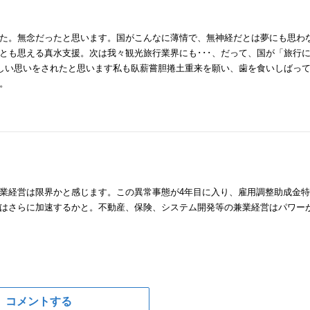
た。無念だったと思います。国がこんなに薄情で、無神経だとは夢にも思わ
とも思える真水支援。次は我々観光旅行業界にも･･･、だって、国が「旅行
悔しい思いをされたと思います私も臥薪嘗胆捲土重来を願い、歯を食いしばっ
。
業経営は限界かと感じます。この異常事態が4年目に入り、雇用調整助成金
はさらに加速するかと。不動産、保険、システム開発等の兼業経営はパワー
コメントする