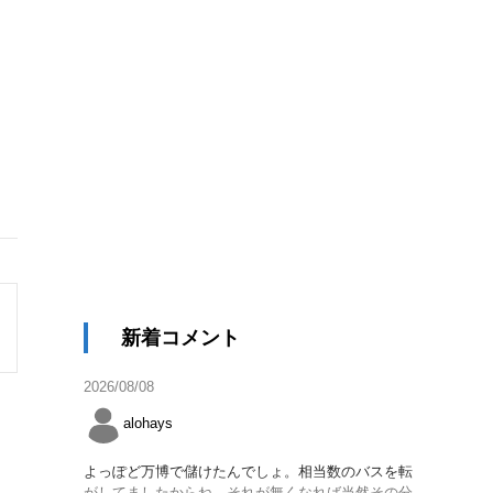
新着コメント
2026/08/08
alohays
よっぽど万博で儲けたんでしょ。相当数のバスを転
がしてましたからね。それが無くなれば当然その分