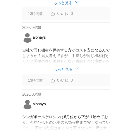
なければいいですが。
もっと見る
0
13時間前
2026/08/08
alohays
自社で同じ機材を保有する方がコスト安になるんで
しょうか？素人考えですが、手持ちが同じ機材ばか
りだと需要の多い路線も少ない路線も同じ席数分を
供給することになるので、需要が多い路線には大型
もっと見る
機材を当て、少ない路線には小型機材を当てるな
ど、席数を調整するにはリース契約の方が対応しや
0
13時間前
すいと思いました。
2026/08/08
alohays
シンガポールケロシンは6月位から下がり始めてお
り、今や4～5月の水準の70%程度まで安くなってい
ます。 下がった分はキチンと下げないと「燃油サ