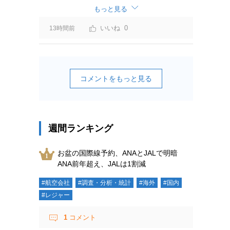
ーチャージ＝利益」と判断されますよ。
もっと見る
0
13時間前
コメントをもっと見る
週間ランキング
お盆の国際線予約、ANAとJALで明暗
ANA前年超え、JALは1割減
#航空会社
#調査・分析・統計
#海外
#国内
#レジャー
1
コメント