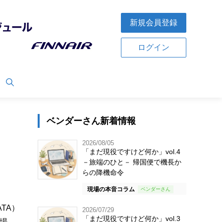
新規会員登録
ログイン
ベンダーさん新着情報
2026/08/05
「まだ現役ですけど何か」vol.4
－旅端のひと－ 帰国便で機長か
らの降機命令
現場の本音コラム
TA）
2026/07/29
「まだ現役ですけど何か」vol.3
る場