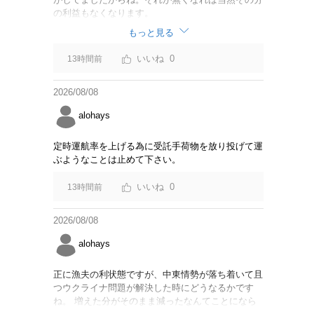
の利益もなくなります。
もっと見る
0
13時間前
2026/08/08
alohays
定時運航率を上げる為に受託手荷物を放り投げて運
ぶようなことは止めて下さい。
0
13時間前
2026/08/08
alohays
正に漁夫の利状態ですが、中東情勢が落ち着いて且
つウクライナ問題が解決した時にどうなるかです
ね。 増えた分がそのまま減ったなんてことになら