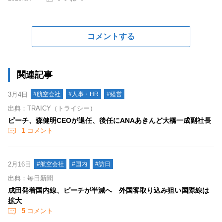
コメントする
関連記事
3月4日
#航空会社
#人事・HR
#経営
出典：TRAICY（トライシー）
ピーチ、森健明CEOが退任、後任にANAあきんど大橋一成副社長
1
コメント
2月16日
#航空会社
#国内
#訪日
出典：毎日新聞
成田発着国内線、ピーチが半減へ 外国客取り込み狙い国際線は
拡大
5
コメント