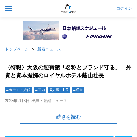
ログイン
トップページ
新着ニュース
〈特報〉大阪の迎賓館「名称とブランド守る」 外
資と資本提携のロイヤルホテル蔭山社長
#ホテル・旅館
#国内
#人事・HR
#経営
2023年2月6日
出典：産経ニュース
続きを読む