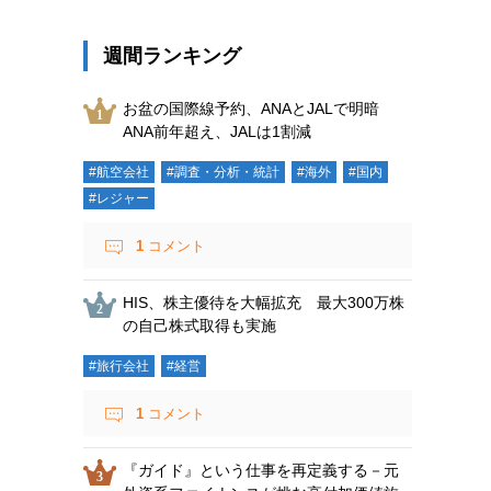
週間ランキング
お盆の国際線予約、ANAとJALで明暗
ANA前年超え、JALは1割減
#航空会社
#調査・分析・統計
#海外
#国内
#レジャー
1
コメント
HIS、株主優待を大幅拡充 最大300万株
の自己株式取得も実施
#旅行会社
#経営
1
コメント
『ガイド』という仕事を再定義する－元