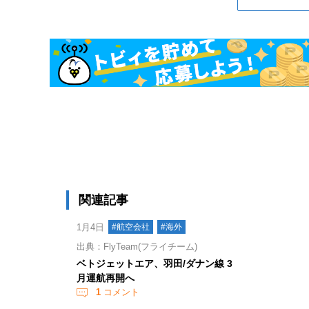
関連記事
1月4日
#航空会社
#海外
出典：FlyTeam(フライチーム)
ベトジェットエア、羽田/ダナン線 3
月運航再開へ
1
コメント