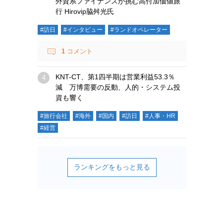
外資系ファイナンスが挑む高付加価値旅
行 Hirovip脇舛光氏
#訪日
#インタビュー
#ランドオペレーター
1
コメント
KNT-CT、第1四半期は営業利益53.3％
減 万博需要の反動、人的・システム投
資も響く
#旅行会社
#海外
#国内
#訪日
#人事・HR
#経営