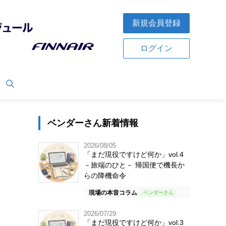
新規会員登録
ログイン
ベンダーさん新着情報
2026/08/05
「まだ現役ですけど何か」vol.4
－旅端のひと－ 帰国便で機長か
らの降機命令
現場の本音コラム
2026/07/29
「まだ現役ですけど何か」vol.3