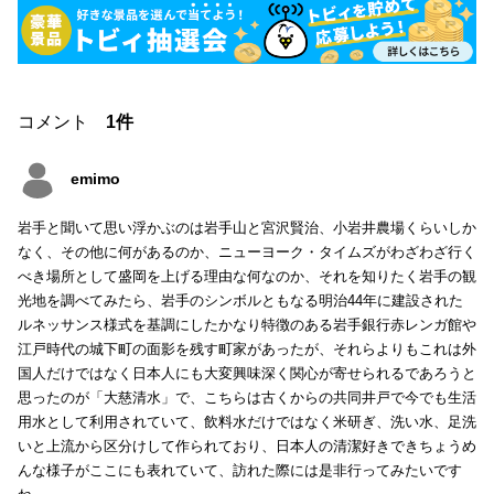
コメント
1件
emimo
岩手と聞いて思い浮かぶのは岩手山と宮沢賢治、小岩井農場くらいしか
なく、その他に何があるのか、ニューヨーク・タイムズがわざわざ行く
べき場所として盛岡を上げる理由な何なのか、それを知りたく岩手の観
光地を調べてみたら、岩手のシンボルともなる明治44年に建設された
ルネッサンス様式を基調にしたかなり特徴のある岩手銀行赤レンガ館や
江戸時代の城下町の面影を残す町家があったが、それらよりもこれは外
国人だけではなく日本人にも大変興味深く関心が寄せられるであろうと
思ったのが「大慈清水」で、こちらは古くからの共同井戸で今でも生活
用水として利用されていて、飲料水だけではなく米研ぎ、洗い水、足洗
いと上流から区分けして作られており、日本人の清潔好きできちょうめ
んな様子がここにも表れていて、訪れた際には是非行ってみたいです