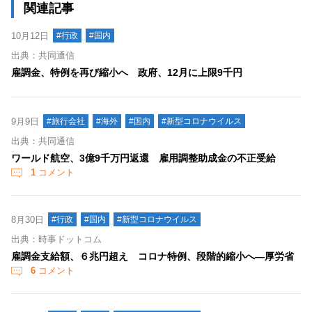
関連記事
10月12日
#行政
#国内
出典：共同通信
雇調金、特例を再び縮小へ 政府、12月に上限9千円
9月9日
#旅行会社
#海外
#国内
#新型コロナウイルス
出典：共同通信
ワールド航空、3億9千万円返還 雇用調整助成金の不正受給
1
コメント
8月30日
#行政
#国内
#新型コロナウイルス
出典：時事ドットコム
雇調金支給額、６兆円超え コロナ特例、段階的縮小へ―厚労省
6
コメント