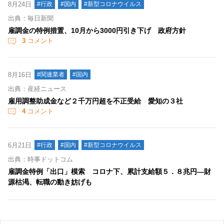
8月24日
#行政
#国内
#新型コロナウイルス
出典：毎日新聞
雇調金の特例措置、10月から3000円引き下げ 政府方針
3
コメント
8月16日
#関連業者
#国内
出典：産経ニュース
雇用調整助成金など２千万円超を不正受給 愛知の３社
4
コメント
6月21日
#行政
#国内
#新型コロナウイルス
出典：時事ドットコム
雇調金特例「出口」模索 コロナ下、累計支給額５．８兆円―財
源枯渇、転職の動き妨げも