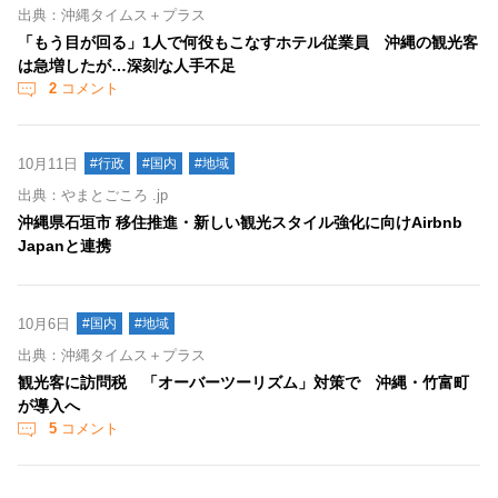
出典：沖縄タイムス＋プラス
「もう目が回る」1人で何役もこなすホテル従業員 沖縄の観光客
は急増したが…深刻な人手不足
2
コメント
10月11日
#行政
#国内
#地域
出典：やまとごころ .jp
沖縄県石垣市 移住推進・新しい観光スタイル強化に向けAirbnb
Japanと連携
10月6日
#国内
#地域
出典：沖縄タイムス＋プラス
観光客に訪問税 「オーバーツーリズム」対策で 沖縄・竹富町
が導入へ
5
コメント