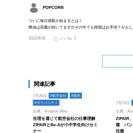
POPCORN
ついに毎日就航が始まるとは！
燃油は高騰が続いてますがその中でも韓国はお手頃？かもし
2022/8/26
0
関連記事
7月26日
#航空会社
#国内
#ダイバシティ
7月15日
出典：Aviation Wire
出典：Aviat
生理を通じて航空会社の仕事理解
ZIPAI
ZIPAIRとBe-Aが小中学生向けセミ
復 バン
ナー
往復