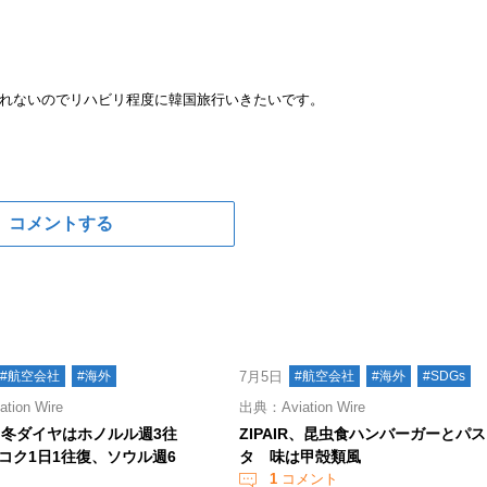
れないのでリハビリ程度に韓国旅行いきたいです。
コメントする
#航空会社
#海外
7月5日
#航空会社
#海外
#SDGs
ion Wire
出典：Aviation Wire
R、冬ダイヤはホノルル週3往
ZIPAIR、昆虫食ハンバーガーとパス
コク1日1往復、ソウル週6
タ 味は甲殻類風
1
コメント