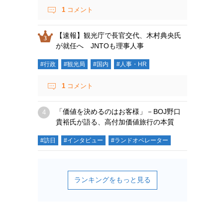
1
コメント
【速報】観光庁で長官交代、木村典央氏
が就任へ JNTOも理事人事
#行政
#観光局
#国内
#人事・HR
1
コメント
「価値を決めるのはお客様」－BOJ野口
貴裕氏が語る、高付加価値旅行の本質
#訪日
#インタビュー
#ランドオペレーター