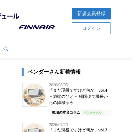
新規会員登録
ログイン
ベンダーさん新着情報
2026/08/05
「まだ現役ですけど何か」vol.4
－旅端のひと－ 帰国便で機長か
らの降機命令
現場の本音コラム
2026/07/29
「まだ現役ですけど何か」vol.3