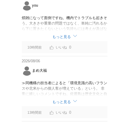
you
煩雑になって面倒ですね。機内でトラブルも起きそ
う。大きさや重量の問題ではなく、単純に汚れるか
ら下に置きたくないという気持ちには考えが及ばな
かったのでしょうかね。いっそ、荷物棚を撤去した
もっと見る
座席を作って、座席指定も荷物も含んだプランとす
べて無しで格安プランで分けてもらった方がシンプ
0
10時間前
ルで分かりやすいかも。どんどん料金が細分化され
て面倒です。
2026/08/06
まめ大福
≫同機構の担当者によると「環境意識の高いフラン
スや北米からの個人客が増えている」という。 非
常に嬉しいコメントですね。佐渡島は歴史文化と自
然が相まっての土地となっているので、個人的には
もっと見る
環境意識の低い人は来ないでほしいです。「金がと
れるんじゃないか」と勝手に穴掘ったりしそうな国
0
13時間前
の人は来ないでほしいですね。