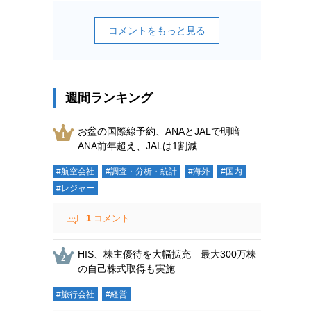
コメントをもっと見る
週間ランキング
お盆の国際線予約、ANAとJALで明暗
ANA前年超え、JALは1割減
#航空会社
#調査・分析・統計
#海外
#国内
#レジャー
1
コメント
HIS、株主優待を大幅拡充 最大300万株
の自己株式取得も実施
#旅行会社
#経営