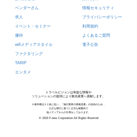
ベンダーさん
情報セキュリティ
求人
プライバシーポリシー
イベント・セミナー
利用規約
優待
よくあるご質問
wifiメディアスタイル
電子公告
ファクタリング
TARIP
エンタメ
トラベルビジョンは有益な情報や
ソリューションの提供により観光産業へ貢献します。
※著作権法３２条に従い，『旅行業界の情報流通』の目的のため，
公正な慣行に基づく正当な範囲内で
他メディアからの引用をしております。
© 2020 F-ness Corporation All Rights Reserved