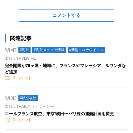
コメントする
関連記事
8月4日
#海外
#海外メディア情報
#新型コロナウイルス
出典：TRVLWIRE
完全開国が79ヶ国・地域に、フランスやマレーシア、ルワンダな
ど追加
1
コメント
8月3日
#航空会社
出典：TRAICY（トライシー）
エールフランス航空、東京/成田〜パリ線の運航計画を変更
1
コメント