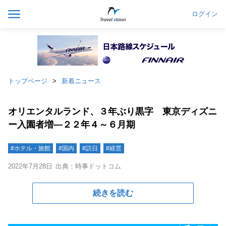
ログイン
トップページ
新着ニュース
オリエンタルランド、３年ぶり黒字 東京ディズニ
ー入園者増―２２年４～６月期
#ホテル・旅館
#国内
#訪日
#経営
2022年7月28日
出典：時事ドットコム
続きを読む