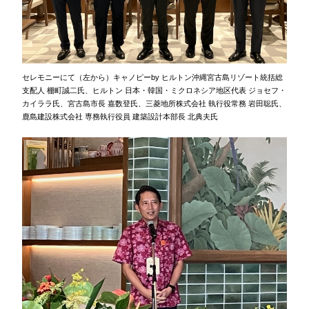
セレモニーにて（左から）キャノピーby ヒルトン沖縄宮古島リゾート統括総
支配人 棚町誠二氏、ヒルトン 日本・韓国・ミクロネシア地区代表 ジョセフ・
カイララ氏、宮古島市長 嘉数登氏、三菱地所株式会社 執行役常務 岩田聡氏、
鹿島建設株式会社 専務執行役員 建築設計本部長 北典夫氏