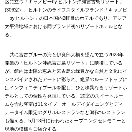
区に立つ「キャノピーby ヒルトン沖縄宮古島リゾート」
(306室）。ヒルトンのライフスタイルブランド「キャノピ
ーby ヒルトン」の日本国内2軒目のホテルであり、アジア
太平洋地域における同ブランド初のリゾートホテルとな
る。
共に宮古ブルーの海と伊良部大橋を望んで立つ2023年
開業の「ヒルトン沖縄宮古島リゾート」に隣接している
が、館内は太陽の恵みと宮古島の緑豊かな自然と文化にイ
ンスパイアされたアートに彩られ、絶景のルーフトップに
はインフィニティプールを配し、ひと味異なるリゾートホ
テルとしての個性を発揮している。20室のスイートルー
ムを含む客室は11タイプ、オールデイダイニングとディ
ナータイム限定のグリルレストランなど3軒のレストラン
も備える。5月13日に行われたオープニングセレモニーと
現地の模様をご紹介する。