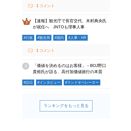
1
コメント
【速報】観光庁で長官交代、木村典央氏
が就任へ JNTOも理事人事
#行政
#観光局
#国内
#人事・HR
1
コメント
「価値を決めるのはお客様」－BOJ野口
貴裕氏が語る、高付加価値旅行の本質
#訪日
#インタビュー
#ランドオペレーター