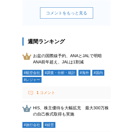
コメントをもっと見る
週間ランキング
お盆の国際線予約、ANAとJALで明暗
ANA前年超え、JALは1割減
#航空会社
#調査・分析・統計
#海外
#国内
#レジャー
1
コメント
HIS、株主優待を大幅拡充 最大300万株
の自己株式取得も実施
#旅行会社
#経営