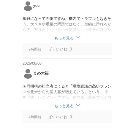
you
煩雑になって面倒ですね。機内でトラブルも起きそ
う。大きさや重量の問題ではなく、単純に汚れるか
ら下に置きたくないという気持ちには考えが及ばな
かったのでしょうかね。いっそ、荷物棚を撤去した
もっと見る
座席を作って、座席指定も荷物も含んだプランとす
べて無しで格安プランで分けてもらった方がシンプ
0
2時間前
ルで分かりやすいかも。どんどん料金が細分化され
て面倒です。
2026/08/06
まめ大福
≫同機構の担当者によると「環境意識の高いフラン
スや北米からの個人客が増えている」という。 非
常に嬉しいコメントですね。佐渡島は歴史文化と自
然が相まっての土地となっているので、個人的には
もっと見る
環境意識の低い人は来ないでほしいです。「金がと
れるんじゃないか」と勝手に穴掘ったりしそうな国
0
4時間前
の人は来ないでほしいですね。