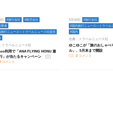
0日
#旅行会社
#航空会社
5月10日
#旅行会社
連業者
#国内旅行ニュース―トラベル
内旅行ニュース―トラベルニュース社提供
#国内
内
出典：トラベルニュース社
：トラベルニュース社
ゆこゆこが「旅のおしゃべ
ル」、5月末まで開設
aco利用で「ANA FLYING HONU 遊
2
コメント
行」が当たるキャンペーン
3
コメント