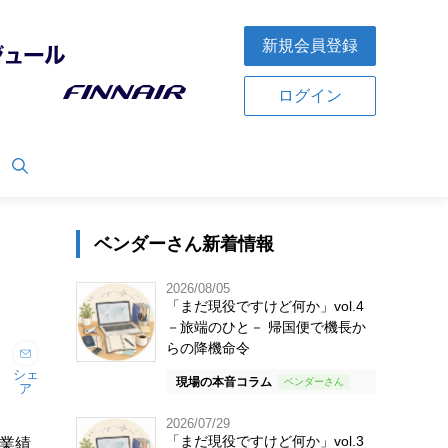
新規会員登録
ログイン
ベンダーさん新着情報
2026/08/05
「まだ現役ですけど何か」vol.4
－旅端のひと－ 帰国便で機長か
らの降機命令
シェ
現場の本音コラム
ア
2026/07/29
「まだ現役ですけど何か」vol.3
結業績