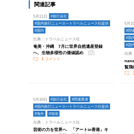
関連記事
5月11日
#旅行会社
#国内旅行ニュース―トラベルニュース社提供
5月1
#国内
#関
#国
出典：トラベルニュース社
#国
奄美・沖縄 7月に世界自然遺産登録
へ、生物多様性の価値認め
出典
1
コメント
nan
覧飛
5月10日
#旅行会社
#関連業者
#国内旅行ニュース―トラベルニュース社提供
#海外
#地域
出典：トラベルニュース社
芸術の力を世界へ 「アートin香港」キ