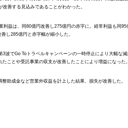
績が改善する見込みであることがわかった。
利益は、同80億円改善し275億円の赤字に。経常利益も同95
改善し285億円と赤字幅が縮小した。
3波でGo Toトラベルキャンペーンの一時停止により大幅な減
れたことや受託事業の収支が改善したことにより増益になった
整助成金など営業外収益を計上した結果、損失が改善した。