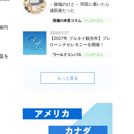
－旅端のひと－ 羽田に着いたら
成田発だった
現場の本音コラム
億円
2026/07/27
【2027年 ブルネイ観光年】プレ
ローンチセレモニーを開催！
ワールドコンパス
益を
。
もっと見る