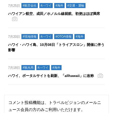
7月25日
#航空会社
#ハワイ
#海外
#交通・運輸
ハワイアン航空、成田／ホノルル線就航、初便はほぼ満席
7月20日
#現地情報
#ハワイ
#OTOA情報
#海外
ハワイ・ハワイ島、10月08日「トライアスロン」開催に伴う
影響
7月18日
#観光局
#ハワイ
#海外
ハワイ、ポータルサイトを刷新、「allhawaii」に改称
コメント投稿機能は、トラベルビジョンのメールニ
ュース会員の方のみご利用いただけます。