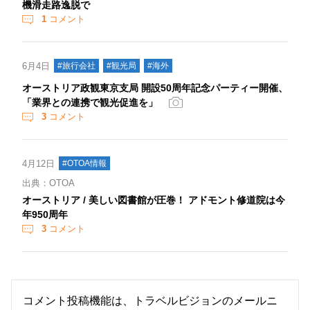
機滑走路逸脱で
1
コメント
6月4日
#旅行会社
#観光局
#海外
オーストリア政観東京支局 開設50周年記念パーティー開催、
「業界との連携で観光促進を」
3
コメント
4月12日
#OTOA情報
出典：OTOA
オーストリア / 美しい図書館が圧巻！ アドモント修道院は今
年950周年
3
コメント
コメント投稿機能は、トラベルビジョンのメールニ