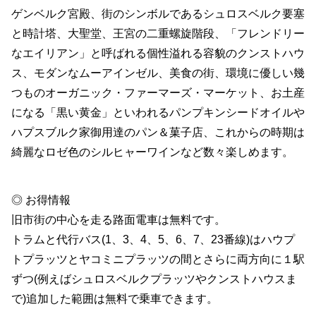
ゲンベルク宮殿、街のシンボルであるシュロスベルク要塞
と時計塔、大聖堂、王宮の二重螺旋階段、「フレンドリー
なエイリアン」と呼ばれる個性溢れる容貌のクンストハウ
ス、モダンなムーアインゼル、美食の街、環境に優しい幾
つものオーガニック・ファーマーズ・マーケット、お土産
になる「黒い黄金」といわれるパンプキンシードオイルや
ハプスブルク家御用達のパン＆菓子店、これからの時期は
綺麗なロゼ色のシルヒャーワインなど数々楽しめます。
◎ お得情報
旧市街の中心を走る路面電車は無料です。
トラムと代行バス(1、3、4、5、6、7、23番線)はハウプ
トプラッツとヤコミニプラッツの間とさらに両方向に１駅
ずつ(例えばシュロスベルクプラッツやクンストハウスま
で)追加した範囲は無料で乗車できます。